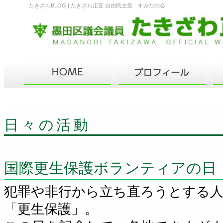
たきざわBLOG | たきざわ正宜 自由民主党 すみだの会
日々の活動
国際更生保護ボランティアの日
犯罪や非行から立ち直ろうとする
「更生保護」。