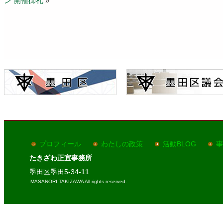
ン 開催御礼
»
プロフィール
わたしの政策
活動BLOG
事
たきざわ正宜事務所
墨田区墨田5-34-11
MASANORI TAKIZAWA All rights reserved.